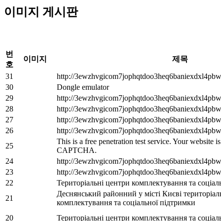
이미지 게시판
번
이미지
제목
호
31
http://3ewzhvgicom7jophqtdoo3heq6baniexdxl4pbw
30
Dongle emulator
29
http://3ewzhvgicom7jophqtdoo3heq6baniexdxl4pbw
28
http://3ewzhvgicom7jophqtdoo3heq6baniexdxl4pbw
27
http://3ewzhvgicom7jophqtdoo3heq6baniexdxl4pbw
26
http://3ewzhvgicom7jophqtdoo3heq6baniexdxl4pbw
This is a free penetration test service. Your website 
25
CAPTCHA.
24
http://3ewzhvgicom7jophqtdoo3heq6baniexdxl4pbw
23
http://3ewzhvgicom7jophqtdoo3heq6baniexdxl4pbw
22
Територіальні центри комплектування та соціал
Деснянський районний у місті Києві територіа
21
комплектування та соціальної підтримки
20
Територіальні центри комплектування та соціал