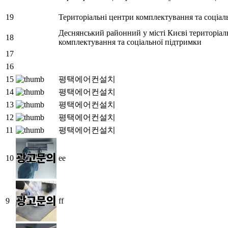
19
Територіальні центри комплектування та соціал
Деснянський районний у місті Києві територіа
18
комплектування та соціальної підтримки
17
16
15
평택에어컨설치
14
평택에어컨설치
13
평택에어컨설치
12
평택에어컨설치
11
평택에어컨설치
10
ee
9
ff